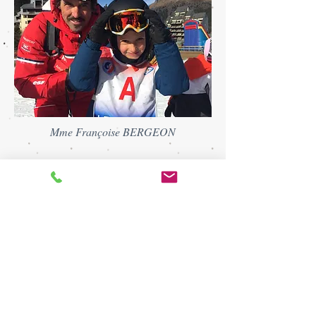
Mme Françoise BERGEON
Le chalet se trouve au Lioran
dans le Parc Régional Naturel des Volcans
d'Auvergne
38, hameau du Bec de L'aigle
15300 Le Lioran /
francoisebergeon22@gmail.com